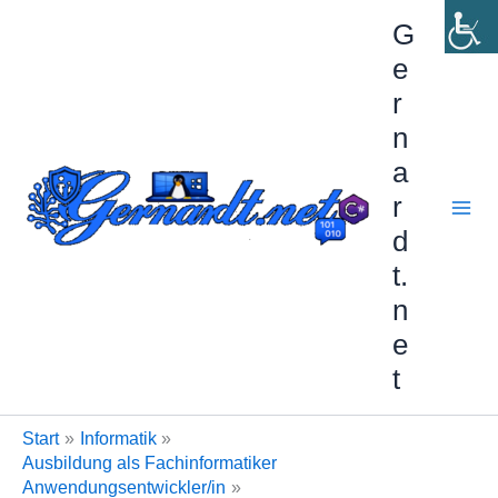
Zum
G
Inhalt
e
springen
r
n
a
r
d
t.
n
e
t
Start
Informatik
Ausbildung als Fachinformatiker
Anwendungsentwickler/in