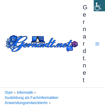
Zum
G
Inhalt
e
springen
r
n
a
r
d
t.
n
e
t
Start
Informatik
Ausbildung als Fachinformatiker
Anwendungsentwickler/in