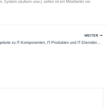
System säubern usw.), selten ist ein Mitarbeiter vor
WEITER
Lfd 3 b Angebote zu IT-Komponenten, IT-Produkten und IT-Dienstleistungen einholen und bewerten sowie Spezifikationen und Konditionen Vergleichen