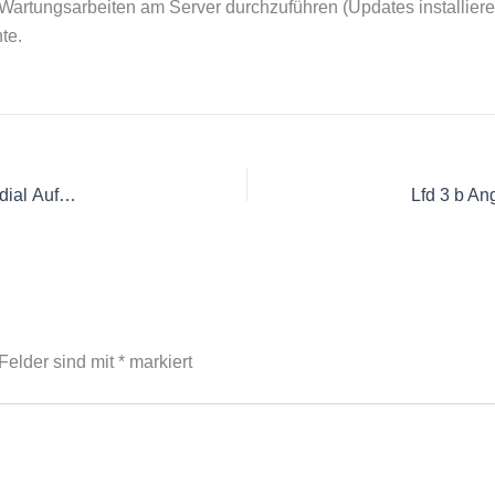
rtungsarbeiten am Server durchzuführen (Updates installieren, 
te.
Lfd 2 h Interpretieren von Daten und Sachverhalten, multimedial Aufbereiten und situationsgerecht unter Nutzung digitaler Werkzeuge präsentieren
 Felder sind mit
*
markiert