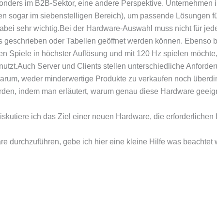
besonders im B2B-Sektor, eine andere Perspektive. Unternehmen 
n sogar im siebenstelligen Bereich), um passende Lösungen für
dabei sehr wichtig.Bei der Hardware-Auswahl muss nicht für jed
ls geschrieben oder Tabellen geöffnet werden können. Ebenso 
n Spiele in höchster Auflösung und mit 120 Hz spielen möchte,
tzt.Auch Server und Clients stellen unterschiedliche Anforder
o darum, weder minderwertige Produkte zu verkaufen noch über
n, indem man erläutert, warum genau diese Hardware geeigne
diskutiere ich das Ziel einer neuen Hardware, die erforderlic
durchzuführen, gebe ich hier eine kleine Hilfe was beachtet wer