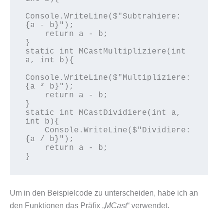
Console.WriteLine($"Subtrahiere: 
{a - b}");

    return a - b;

}

static int MCastMultipliziere(int 
a, int b){

Console.WriteLine($"Multipliziere: 
{a * b}");

    return a - b;

}

static int MCastDividiere(int a, 
int b){

    Console.WriteLine($"Dividiere: 
{a / b}");

    return a - b;

}
Um in den Beispielcode zu unterscheiden, habe ich an
den Funktionen das Präfix „
MCast
“ verwendet.