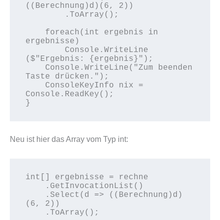
((Berechnung)d)(6, 2))

        .ToArray();

    foreach(int ergebnis in 
ergebnisse)

        Console.WriteLine 
($"Ergebnis: {ergebnis}");

    Console.WriteLine("Zum beenden 
Taste drücken.");

    ConsoleKeyInfo nix = 
Console.ReadKey();

}
Neu ist hier das Array vom Typ int:
int[] ergebnisse = rechne 

    .GetInvocationList()

    .Select(d => ((Berechnung)d)
(6, 2))

    .ToArray();