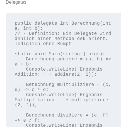
Delegates
public delegate int Berechnung(int 
a, int b);   

// - Definition: Ein Delegate wird 
ähnlich einer Methode deklariert, 
lediglich ohne Rumpf

static void Main(string[] args){

    Berechnung addiere = (a, b) => 
a + b;

    Console.WriteLine("Ergebnis 
Addition: " + addiere(2, 2));

    Berechnung multipliziere = (c, 
d) => c * d;

    Console.WriteLine("Ergebnis 
Multiplikation: " + multipliziere 
(2, 2));

    Berechnung dividiere = (e, f) 
=> e / f;

    Console.WriteLine("Ergebnis 