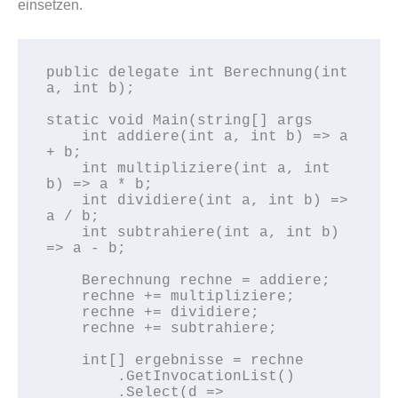
einsetzen.
public delegate int Berechnung(int 
a, int b);

static void Main(string[] args

    int addiere(int a, int b) => a 
+ b;

    int multipliziere(int a, int 
b) => a * b;

    int dividiere(int a, int b) => 
a / b;

    int subtrahiere(int a, int b) 
=> a - b;

    Berechnung rechne = addiere;

    rechne += multipliziere;

    rechne += dividiere;

    rechne += subtrahiere;

    int[] ergebnisse = rechne 

        .GetInvocationList()

        .Select(d => 