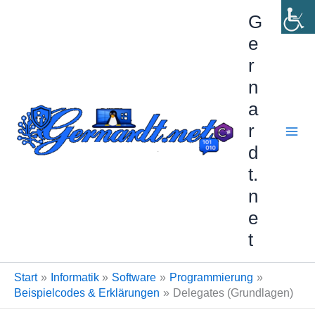
Zum
G
Inhalt
e
springen
r
n
a
r
d
t.
n
e
t
Start
Informatik
Software
Programmierung
Beispielcodes & Erklärungen
Delegates (Grundlagen)